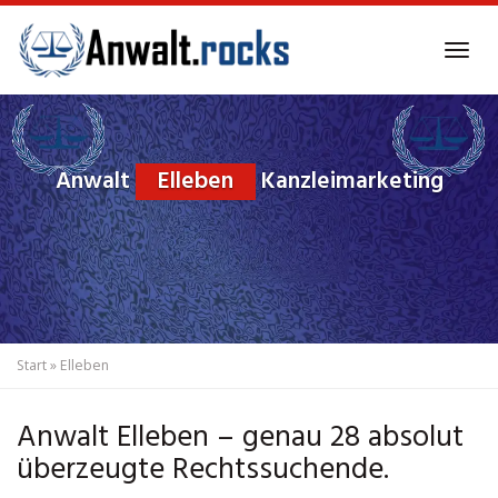
Skip
to
Tog
main
navi
content
Anwalt
Elleben
Kanzleimarketing
Start
»
Elleben
Anwalt Elleben – genau 28 absolut
überzeugte Rechtssuchende.