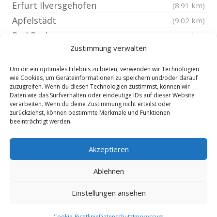
Erfurt Ilversgehofen
(8.91 km)
Apfelstädt
(9.02 km)
Bad Berka
(9.02 km)
Zustimmung verwalten
Ilmtal
(9.22 km)
Erfurt Marbach
(9.37 km)
Um dir ein optimales Erlebnis zu bieten, verwenden wir Technologien
wie Cookies, um Geräteinformationen zu speichern und/oder darauf
Erfurt Moskauer Platz
(9.39 km)
zuzugreifen. Wenn du diesen Technologien zustimmst, können wir
Erfurt Nordhäuser Straße
(9.46 km)
Daten wie das Surfverhalten oder eindeutige IDs auf dieser Website
verarbeiten. Wenn du deine Zustimmung nicht erteilst oder
Nohra
(9.51 km)
zurückziehst, können bestimmte Merkmale und Funktionen
beeinträchtigt werden.
Erfurt Bindersleben
(9.52 km)
Utzberg
(9.53 km)
Akzeptieren
Erfurt Gispersleben
(9.66 km)
Ablehnen
Copyright 2025 - Anwalt.rocks | Neue Mandanten durch exklusive
Einstellungen ansehen
Reichweite! -
8.8.2026
Cookie-Richtlinie
Datenschutz
Impressum