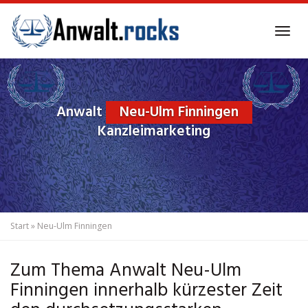
Skip
to
Tog
main
navi
content
Anwalt
Neu-Ulm Finningen
Kanzleimarketing
Start
»
Neu-Ulm Finningen
Zum Thema Anwalt Neu-Ulm
Finningen innerhalb kürzester Zeit