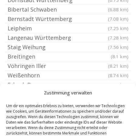
Dornstadt Württemberg
(6.75 km)
Bibertal Schwaben
(6.88 km)
Bernstadt Württemberg
(7.08 km)
Leipheim
(7.25 km)
Langenau Württemberg
(7.28 km)
Staig Weihung
(7.56 km)
Breitingen
(8.1 km)
Vöhringen Iller
(8.21 km)
Weißenhorn
(8.74 km)
Erbach Donau
(8.93 km)
Zustimmung verwalten
Illerrieden
(9.21 km)
Holzkirch
(9.24 km)
Um dir ein optimales Erlebnis zu bieten, verwenden wir Technologien
wie Cookies, um Geräteinformationen zu speichern und/oder darauf
Börslingen
(9.24 km)
zuzugreifen. Wenn du diesen Technologien zustimmst, können wir
Westerstetten
(9.27 km)
Daten wie das Surfverhalten oder eindeutige IDs auf dieser Website
verarbeiten. Wenn du deine Zustimmung nicht erteilst oder
Hüttisheim
(9.28 km)
zurückziehst, können bestimmte Merkmale und Funktionen