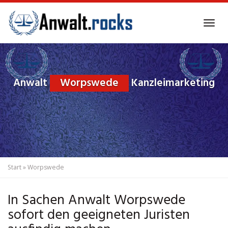
Skip
to
Tog
main
navi
content
Anwalt
Worpswede
Kanzleimarketing
Start
»
Worpswede
In Sachen Anwalt Worpswede
sofort den geeigneten Juristen