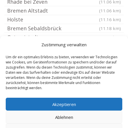
Rhade bei Zeven
(11.06 km)
Bremen Altstadt
(11.06 km)
Holste
(11.16 km)
Bremen Sebaldsbrück
(11.18 km)
Ostereistedt
(11.23 km)
Zustimmung verwalten
Bremen Weserbahnhof
(11.31 km)
Bremen Osterholz
(11.33 km)
Um dir ein optimales Erlebnis zu bieten, verwenden wir Technologien
wie Cookies, um Geräteinformationen zu speichern und/oder darauf
Bremen Hemelinger Marsch
(11.37 km)
zuzugreifen. Wenn du diesen Technologien zustimmst, können wir
Bremen Buntentor
(11.42 km)
Daten wie das Surfverhalten oder eindeutige IDs auf dieser Website
verarbeiten. Wenn du deine Zustimmung nicht erteilst oder
Bremen St Magnus
(11.45 km)
zurückziehst, können bestimmte Merkmale und Funktionen
beeinträchtigt werden.
Bremen Radio Bremen
(11.46 km)
Bremen Hemelingen
(11.46 km)
Akzeptieren
Axstedt
(11.5 km)
Ablehnen