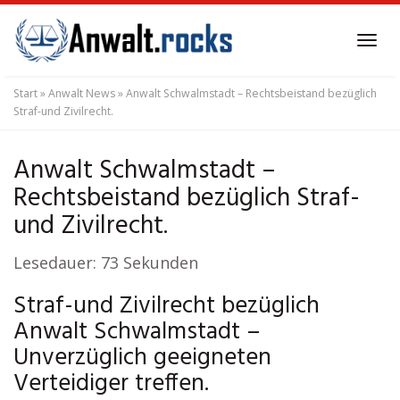
Skip
to
Tog
main
navi
content
Start
»
Anwalt News
»
Anwalt Schwalmstadt – Rechtsbeistand bezüglich
Straf-und Zivilrecht.
Anwalt Schwalmstadt –
Rechtsbeistand bezüglich Straf-
und Zivilrecht.
Lesedauer:
73
Sekunden
Straf-und Zivilrecht bezüglich
Anwalt Schwalmstadt –
Unverzüglich geeigneten
Verteidiger treffen.