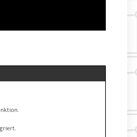
nktion.
riert.