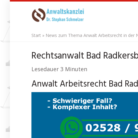
Skip
to
main
content
Start
»
News zum Thema Anwalt Arbeitsrecht in der 
Rechtsanwalt Bad Radkersbu
Lesedauer
3
Minuten
Anwalt Arbeitsrecht Bad Ra