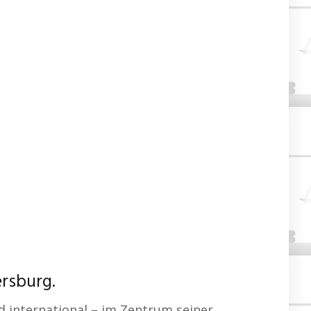
rsburg.
d international – im Zentrum seiner