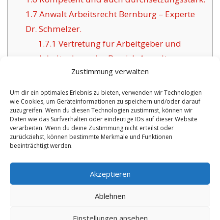
1.7
Anwalt Arbeitsrecht Bernburg – Experte
Dr. Schmelzer.
1.7.1
Vertretung für Arbeitgeber und
Arbeitnehmer im Bereich Anwalt
Zustimmung verwalten
Arbeitsrecht Bernburg.
Um dir ein optimales Erlebnis zu bieten, verwenden wir Technologien
wie Cookies, um Geräteinformationen zu speichern und/oder darauf
zuzugreifen. Wenn du diesen Technologien zustimmst, können wir
Daten wie das Surfverhalten oder eindeutige IDs auf dieser Website
VORHERIGER ARTIKEL
NÄCHSTER ARTIKEL
verarbeiten. Wenn du deine Zustimmung nicht erteilst oder
zurückziehst, können bestimmte Merkmale und Funktionen
Fachanwalt zum
Anwalt Selb
beeinträchtigt werden.
Thema Arbeitsrecht
Spezialist in Sachen
Ostheim.
IT- und Arbeitsrecht.
Akzeptieren
Ablehnen
Copyright 2025 by: anwalt.rocks/arbeitsrecht/ Anwalt und Fachanwalt für
Einstellungen ansehen