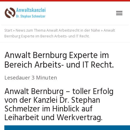
Skip
to
Tog
main
navi
content
Start
»
News zum Thema Anwalt Arbeitsrecht in der Nähe
»
Anwalt
Bernburg Experte im Bereich Arbeits- und IT Recht.
Anwalt Bernburg Experte im
Bereich Arbeits- und IT Recht.
Lesedauer
3
Minuten
Anwalt Bernburg – toller Erfolg
von der Kanzlei Dr. Stephan
Schmelzer im Hinblick auf
Leiharbeit und Werkvertrag.