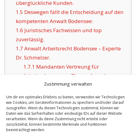
überglückliche Kunden.
1.5
Deswegen fällt die Entscheidung auf den
kompetenten Anwalt Bodensee:
1.6
Juristisches Fachwissen und top
zuverlässig.
1.7
Anwalt Arbeitsrecht Bodensee – Experte
Dr. Schmelzer.
1.7.1
Mandanten Vertreung für
Arbeitnehmer zum Thema Anwalt
Zustimmung verwalten
Arbeitsrecht Bodensee.
Um dir ein optimales Erlebnis zu bieten, verwenden wir Technologien
wie Cookies, um Geräteinformationen zu speichern und/oder darauf
zuzugreifen. Wenn du diesen Technologien zustimmst, können wir
Daten wie das Surfverhalten oder eindeutige IDs auf dieser Website
VORHERIGER ARTIKEL
NÄCHSTER ARTIKEL
verarbeiten. Wenn du deine Zustimmung nicht erteilst oder
zurückziehst, können bestimmte Merkmale und Funktionen
Fachanwalt zum
Anwalt Arbeitsrecht
beeinträchtigt werden.
Thema Arbeits- und
Prilly – Regina ist