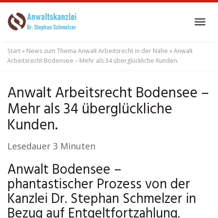
Skip
to
Tog
main
navi
content
Start
»
News zum Thema Anwalt Arbeitsrecht in der Nähe
»
Anwalt
Arbeitsrecht Bodensee – Mehr als 34 überglückliche Kunden.
Anwalt Arbeitsrecht Bodensee –
Mehr als 34 überglückliche
Kunden.
Lesedauer
3
Minuten
Anwalt Bodensee –
phantastischer Prozess von der
Kanzlei Dr. Stephan Schmelzer in
Bezug auf Entgeltfortzahlung.