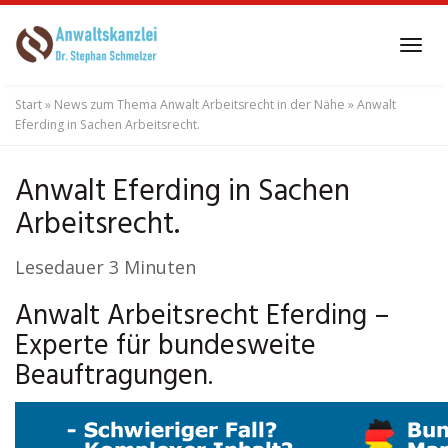
Skip
to
Tog
main
navi
content
Start
»
News zum Thema Anwalt Arbeitsrecht in der Nähe
»
Anwalt
Eferding in Sachen Arbeitsrecht.
Anwalt Eferding in Sachen
Arbeitsrecht.
Lesedauer
3
Minuten
Anwalt Arbeitsrecht Eferding –
Experte für bundesweite
Beauftragungen.