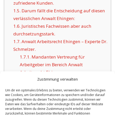
zufriedene Kunden.
1.5.
Darum fällt die Entscheidung auf diesen
verlässlichen Anwalt Ehingen:
1.6.
Juristisches Fachwissen aber auch
durchsetzungsstark.
1.7.
Anwalt Arbeitsrecht Ehingen – Experte Dr.
Schmelzer.
1.7.1.
Mandanten Vertreung für
Arbeitgeber im Bereich Anwalt
Arbeitsrecht Ehingen.
Zustimmung verwalten
Um dir ein optimales Erlebnis zu bieten, verwenden wir Technologien
wie Cookies, um Geräteinformationen zu speichern und/oder darauf
VORHERIGER ARTIKEL
NÄCHSTER ARTIKEL
zuzugreifen. Wenn du diesen Technologien zustimmst, können wir
Daten wie das Surfverhalten oder eindeutige IDs auf dieser Website
Anwalt Röthenbach
Anwalt Weida
verarbeiten. Wenn du deine Zustimmung nicht erteilst oder
zurückziehst, können bestimmte Merkmale und Funktionen
Fachanwalt für
Arbeitsrecht