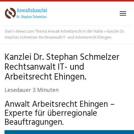
Skip
to
Tog
main
navi
content
Start
»
News zum Thema Anwalt Arbeitsrecht in der Nähe
»
Kanzlei Dr.
Stephan Schmelzer Rechtsanwalt IT- und Arbeitsrecht Ehingen.
Kanzlei Dr. Stephan Schmelzer
Rechtsanwalt IT- und
Arbeitsrecht Ehingen.
Lesedauer
3
Minuten
Anwalt Arbeitsrecht Ehingen –
Experte für überregionale
Beauftragungen.