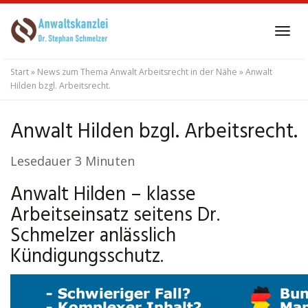
Skip
to
Tog
main
navi
content
Start
»
News zum Thema Anwalt Arbeitsrecht in der Nähe
»
Anwalt
Hilden bzgl. Arbeitsrecht.
Anwalt Hilden bzgl. Arbeitsrecht.
Lesedauer
3
Minuten
Anwalt Hilden – klasse
Arbeitseinsatz seitens Dr.
Schmelzer anlässlich
Kündigungsschutz.