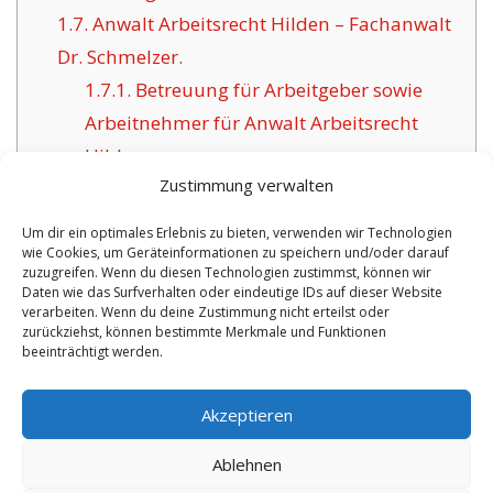
1.7.
Anwalt Arbeitsrecht Hilden – Fachanwalt
Dr. Schmelzer.
1.7.1.
Betreuung für Arbeitgeber sowie
Arbeitnehmer für Anwalt Arbeitsrecht
Hilden.
Zustimmung verwalten
Um dir ein optimales Erlebnis zu bieten, verwenden wir Technologien
wie Cookies, um Geräteinformationen zu speichern und/oder darauf
VORHERIGER ARTIKEL
NÄCHSTER ARTIKEL
zuzugreifen. Wenn du diesen Technologien zustimmst, können wir
Daten wie das Surfverhalten oder eindeutige IDs auf dieser Website
Hallo Welt!
Rechtsanwalt
verarbeiten. Wenn du deine Zustimmung nicht erteilst oder
zurückziehst, können bestimmte Merkmale und Funktionen
Kaisersesch Experte
beeinträchtigt werden.
für IT- und
Arbeitsrecht.
Akzeptieren
Ablehnen