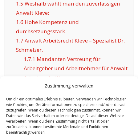
1.5
Weshalb wählt man den zuverlässigen
Anwalt Kleve:
1.6
Hohe Kompetenz und
durchsetzungsstark.
1.7
Anwalt Arbeitsrecht Kleve – Spezialist Dr.
Schmelzer.
1.7.1
Mandanten Vertreung für
Arbeitgeber und Arbeitnehmer für Anwalt
Arbeitsrecht Kleve.
Zustimmung verwalten
Um dir ein optimales Erlebnis zu bieten, verwenden wir Technologien
wie Cookies, um Geräteinformationen zu speichern und/oder darauf
VORHERIGER ARTIKEL
NÄCHSTER ARTIKEL
zuzugreifen. Wenn du diesen Technologien zustimmst, können wir
Daten wie das Surfverhalten oder eindeutige IDs auf dieser Website
Anwalt Arbeitsrecht
Rechtsanwalt Idar
verarbeiten. Wenn du deine Zustimmung nicht erteilst oder
zurückziehst, können bestimmte Merkmale und Funktionen
Dillenburg – Über 55
Oberstein Spezialist
beeinträchtigt werden.
überglückliche
für IT- und