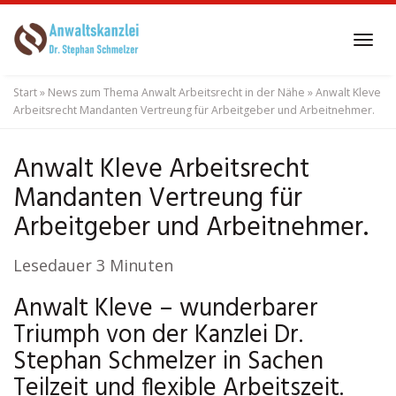
Skip
to
Tog
main
navi
content
Start
»
News zum Thema Anwalt Arbeitsrecht in der Nähe
»
Anwalt Kleve
Arbeitsrecht Mandanten Vertreung für Arbeitgeber und Arbeitnehmer.
Anwalt Kleve Arbeitsrecht
Mandanten Vertreung für
Arbeitgeber und Arbeitnehmer.
Lesedauer
3
Minuten
Anwalt Kleve – wunderbarer
Triumph von der Kanzlei Dr.
Stephan Schmelzer in Sachen
Teilzeit und flexible Arbeitszeit.