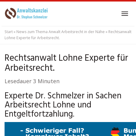
Skip
to
Tog
main
navi
content
Start
»
News zum Thema Anwalt Arbeitsrecht in der Nähe
»
Rechtsanwalt
Lohne Experte für Arbeitsrecht.
Rechtsanwalt Lohne Experte für
Arbeitsrecht.
Lesedauer
3
Minuten
Experte Dr. Schmelzer in Sachen
Arbeitsrecht Lohne und
Entgeltfortzahlung.