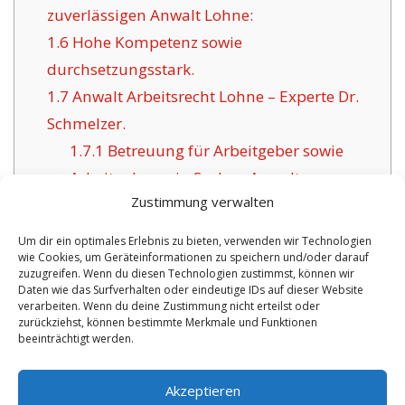
zuverlässigen Anwalt Lohne:
1.6
Hohe Kompetenz sowie
durchsetzungsstark.
1.7
Anwalt Arbeitsrecht Lohne – Experte Dr.
Schmelzer.
1.7.1
Betreuung für Arbeitgeber sowie
Arbeitnehmer in Sachen Anwalt
Zustimmung verwalten
Arbeitsrecht Lohne.
Um dir ein optimales Erlebnis zu bieten, verwenden wir Technologien
wie Cookies, um Geräteinformationen zu speichern und/oder darauf
zuzugreifen. Wenn du diesen Technologien zustimmst, können wir
Daten wie das Surfverhalten oder eindeutige IDs auf dieser Website
VORHERIGER ARTIKEL
NÄCHSTER ARTIKEL
verarbeiten. Wenn du deine Zustimmung nicht erteilst oder
zurückziehst, können bestimmte Merkmale und Funktionen
Anwalt Einsiedeln in
Fachanwalt im
beeinträchtigt werden.
Sachen Arbeitsrecht.
Bereich IT- und
Arbeitsrecht Lünen.
Akzeptieren