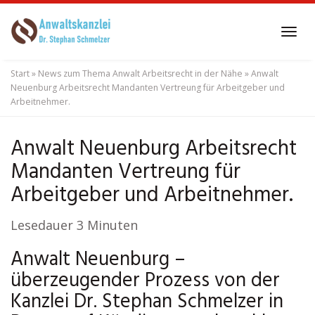
Skip
to
Tog
main
navi
content
Start
»
News zum Thema Anwalt Arbeitsrecht in der Nähe
»
Anwalt
Neuenburg Arbeitsrecht Mandanten Vertreung für Arbeitgeber und
Arbeitnehmer.
Anwalt Neuenburg Arbeitsrecht
Mandanten Vertreung für
Arbeitgeber und Arbeitnehmer.
Lesedauer
3
Minuten
Anwalt Neuenburg –
überzeugender Prozess von der
Kanzlei Dr. Stephan Schmelzer in