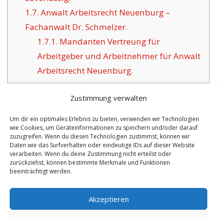
1.7.
Anwalt Arbeitsrecht Neuenburg –
Fachanwalt Dr. Schmelzer.
1.7.1.
Mandanten Vertreung für
Arbeitgeber und Arbeitnehmer für Anwalt
Arbeitsrecht Neuenburg.
Zustimmung verwalten
Um dir ein optimales Erlebnis zu bieten, verwenden wir Technologien
VORHERIGER ARTIKEL
NÄCHSTER ARTIKEL
wie Cookies, um Geräteinformationen zu speichern und/oder darauf
Anwalt Löffingen
Rechtsanwalt
zuzugreifen. Wenn du diesen Technologien zustimmst, können wir
Daten wie das Surfverhalten oder eindeutige IDs auf dieser Website
Fachanwalt für
Neckargemünd
verarbeiten. Wenn du deine Zustimmung nicht erteilst oder
zurückziehst, können bestimmte Merkmale und Funktionen
Arbeitsrecht.
Fachanwalt für
beeinträchtigt werden.
Arbeits- und IT
Recht.
Akzeptieren