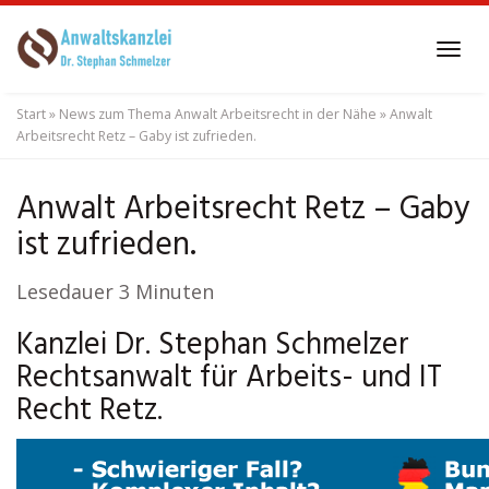
Skip
to
Tog
main
navi
content
Start
»
News zum Thema Anwalt Arbeitsrecht in der Nähe
»
Anwalt
Arbeitsrecht Retz – Gaby ist zufrieden.
Anwalt Arbeitsrecht Retz – Gaby
ist zufrieden.
Lesedauer
3
Minuten
Kanzlei Dr. Stephan Schmelzer
Rechtsanwalt für Arbeits- und IT
Recht Retz.