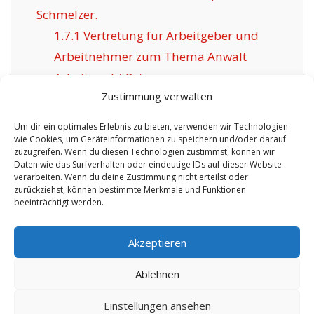
Schmelzer.
1.7.1
Vertretung für Arbeitgeber und
Arbeitnehmer zum Thema Anwalt
Arbeitsrecht Retz.
Zustimmung verwalten
Um dir ein optimales Erlebnis zu bieten, verwenden wir Technologien
wie Cookies, um Geräteinformationen zu speichern und/oder darauf
VORHERIGER ARTIKEL
NÄCHSTER ARTIKEL
zuzugreifen. Wenn du diesen Technologien zustimmst, können wir
Daten wie das Surfverhalten oder eindeutige IDs auf dieser Website
Anwalt Arbeitsrecht
Anwalt Hessisch
verarbeiten. Wenn du deine Zustimmung nicht erteilst oder
zurückziehst, können bestimmte Merkmale und Funktionen
Haselünne – Anja ist
Oldendorf Experte
beeinträchtigt werden.
echt zufrieden.
zum Thema
Arbeitsrecht.
Akzeptieren
Ablehnen
Copyright 2025 by: anwalt.rocks/arbeitsrecht/ Anwalt und Fachanwalt für
Einstellungen ansehen