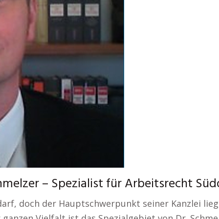
melzer – Spezialist für Arbeitsrecht Sü
arf, doch der Hauptschwerpunkt seiner Kanzlei lieg
r ganzen Vielfalt ist das Spezialgebiet von Dr. Schme