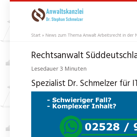
Skip
to
main
content
Start
»
News zum Thema Anwalt Arbeitsrecht in der 
Rechtsanwalt Süddeutschlan
Lesedauer
3
Minuten
Spezialist Dr. Schmelzer für