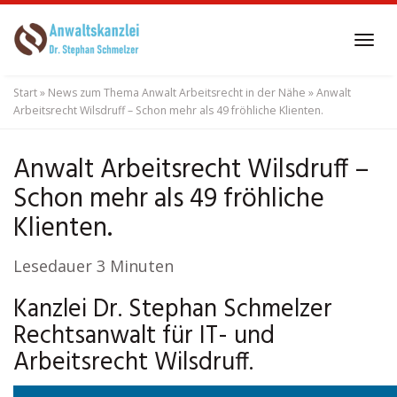
Skip
to
Tog
main
navi
content
Start
»
News zum Thema Anwalt Arbeitsrecht in der Nähe
»
Anwalt
Arbeitsrecht Wilsdruff – Schon mehr als 49 fröhliche Klienten.
Anwalt Arbeitsrecht Wilsdruff –
Schon mehr als 49 fröhliche
Klienten.
Lesedauer
3
Minuten
Kanzlei Dr. Stephan Schmelzer
Rechtsanwalt für IT- und
Arbeitsrecht Wilsdruff.