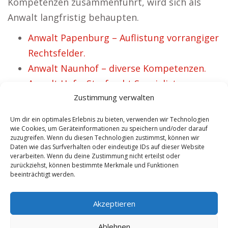
Kompetenzen zusammenführt, wird sich als
Anwalt langfristig behaupten.
Anwalt Papenburg – Auflistung vorrangiger
Rechtsfelder.
Anwalt Naunhof – diverse Kompetenzen.
Anwalt Hof – Strafrecht Spezialisten
Zustimmung verwalten
treffen.
Anwalt Wörth – Rechtsmarketing.
Um dir ein optimales Erlebnis zu bieten, verwenden wir Technologien
Anwalt Herzberg am Harz – Marketing für
wie Cookies, um Geräteinformationen zu speichern und/oder darauf
zuzugreifen. Wenn du diesen Technologien zustimmst, können wir
Kanzleien.
Daten wie das Surfverhalten oder eindeutige IDs auf dieser Website
verarbeiten. Wenn du deine Zustimmung nicht erteilst oder
Anwalt Bad Rodach – lokalisieren für 1A
zurückziehst, können bestimmte Merkmale und Funktionen
Rechtsberater
beeinträchtigt werden.
Anwalt Pocking – verschiedene
Akzeptieren
Kompetenzen.
Ablehnen