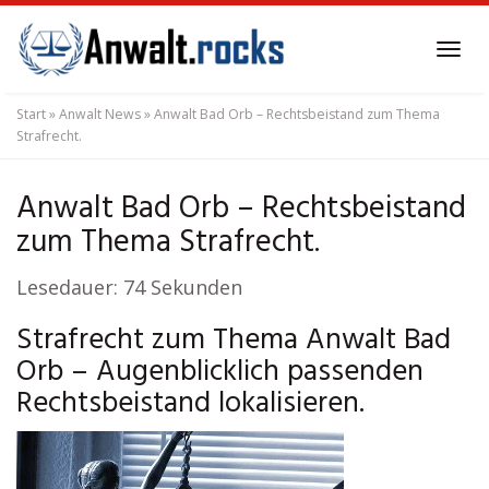
Skip
to
Tog
main
navi
content
Start
»
Anwalt News
»
Anwalt Bad Orb – Rechtsbeistand zum Thema
Strafrecht.
Anwalt Bad Orb – Rechtsbeistand
zum Thema Strafrecht.
Lesedauer:
74
Sekunden
Strafrecht zum Thema Anwalt Bad
Orb – Augenblicklich passenden
Rechtsbeistand lokalisieren.