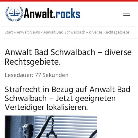
Skip
to
Tog
main
navi
content
Start
»
Anwalt News
»
Anwalt Bad Schwalbach – diverse Rechtsgebiete.
Anwalt Bad Schwalbach – diverse
Rechtsgebiete.
Lesedauer:
77
Sekunden
Strafrecht in Bezug auf Anwalt Bad
Schwalbach – Jetzt geeigneten
Verteidiger lokalisieren.