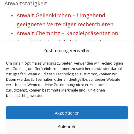
Anwaltstätigkeit.
Anwalt Geilenkirchen – Umgehend
geeigneten Verteidiger recherchieren.
Anwalt Chemnitz – Kanzleipräsentation.
Anwalt Werlte – lokalisieren bzgl. top
Zustimmung verwalten
Rechtsberater
Anwalt Freiberg – finden für top
Um dir ein optimales Erlebnis zu bieten, verwenden wir Technologien
Rechtsberater
wie Cookies, um Geräteinformationen zu speichern und/oder darauf
zuzugreifen. Wenn du diesen Technologien zustimmst, können wir
Anwalt Moers – Mandantenaquise.
Daten wie das Surfverhalten oder eindeutige IDs auf dieser Website
verarbeiten. Wenn du deine Zustimmung nicht erteilst oder
Anwalt Waadt – Sofort top Jurist
zurückziehst, können bestimmte Merkmale und Funktionen
entdecken.
beeinträchtigt werden.
Anwalt Westerburg – treffen für
Akzeptieren
geeigneten Rechtsberater
Ablehnen