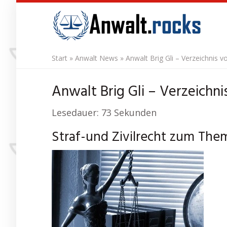
Skip
to
main
content
Start
»
Anwalt News
»
Anwalt Brig Gli – Verzeichnis v
Anwalt Brig Gli – Verzeichni
Lesedauer:
73
Sekunden
Straf-und Zivilrecht zum Th