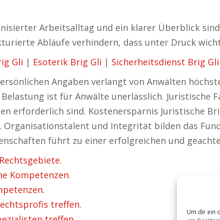
ganisierter Arbeitsalltag und ein klarer Überblick s
ukturierte Abläufe verhindern, dass unter Druck wic
g Gli
|
Esoterik Brig Gli
|
Sicherheitsdienst Brig Gli
rsönlichen Angaben verlangt von Anwälten höchste
Belastung ist für Anwälte unerlässlich. Juristische 
en erforderlich sind. Kostenersparnis Juristische B
Organisationstalent und Integrität bilden das Fund
schaften führt zu einer erfolgreichen und geachte
 Rechtsgebiete.
che Kompetenzen.
mpetenzen.
chtsprofis treffen.
Um dir ein 
zialisten treffen.