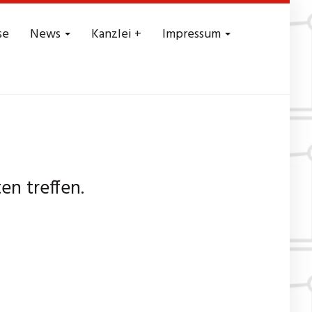
se
News
Kanzlei +
Impressum
n treffen.