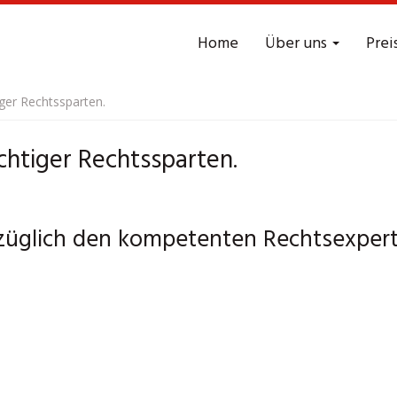
Home
Über uns
Prei
iger Rechtssparten.
chtiger Rechtssparten.
züglich den kompetenten Rechtsexperte