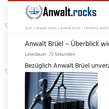
Skip
to
main
content
Start
»
Anwalt News
»
Anwalt Brüel – Überblick wicht
Anwalt Brüel – Überblick wi
Lesedauer:
72
Sekunden
Bezüglich Anwalt Brüel unver