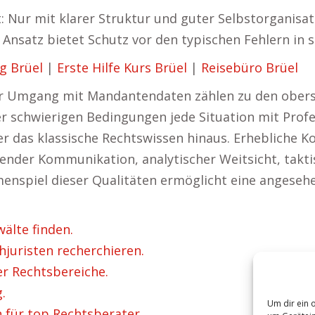
: Nur mit klarer Struktur und guter Selbstorganis
r Ansatz bietet Schutz vor den typischen Fehlern in 
g Brüel
|
Erste Hilfe Kurs Brüel
|
Reisebüro Brüel
er Umgang mit Mandantendaten zählen zu den oberste
er schwierigen Bedingungen jede Situation mit Profe
er das klassische Rechtswissen hinaus. Erhebliche 
ender Kommunikation, analytischer Weitsicht, takt
enspiel dieser Qualitäten ermöglicht eine angesehen
älte finden.
hjuristen recherchieren.
er Rechtsbereiche.
.
Um dir ein 
n für top Rechtsberater