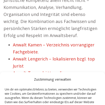
Juristische Kompetenz allein reicht nicht –
Kommunikation, Analyse, Verhandlung,
Organisation und Integrität sind ebenso
wichtig. Die Kombination aus Fachwissen und
persönlichen Stärken ermöglicht langfristigen
Erfolg und Respekt im Anwaltsberuf.
Anwalt Kamen – Verzeichnis vorrangiger
Fachgebiete.
Anwalt Lengerich – lokalisieren bzgl. top
Jurist
Anwalt Tangerhütte – diverse
Zustimmung verwalten
Rechtsgebiete.
Anwalt Zittau – Anwaltsmarketing.
Um dir ein optimales Erlebnis zu bieten, verwenden wir Technologien
Anwalt Recklinghausen – treffen für 1A
wie Cookies, um Geräteinformationen zu speichern und/oder darauf
zuzugreifen. Wenn du diesen Technologien zustimmst, können wir
Verteidiger
Daten wie das Surfverhalten oder eindeutige IDs auf dieser Website