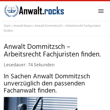
Skip
to
Tog
main
navi
content
Start
»
Anwalt News
»
Anwalt Dommitzsch – Arbeitsrecht Fachjuristen
finden.
Anwalt Dommitzsch –
Arbeitsrecht Fachjuristen finden.
Lesedauer:
74
Sekunden
In Sachen Anwalt Dommitzsch
unverzüglich den passenden
Fachanwalt finden.