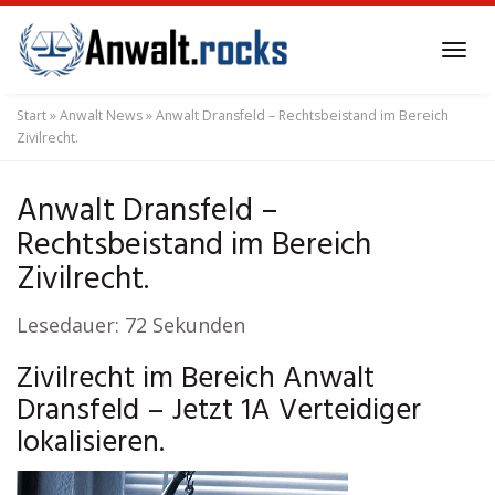
Skip
to
Tog
main
navi
content
Start
»
Anwalt News
»
Anwalt Dransfeld – Rechtsbeistand im Bereich
Zivilrecht.
Anwalt Dransfeld –
Rechtsbeistand im Bereich
Zivilrecht.
Lesedauer:
72
Sekunden
Zivilrecht im Bereich Anwalt
Dransfeld – Jetzt 1A Verteidiger
lokalisieren.