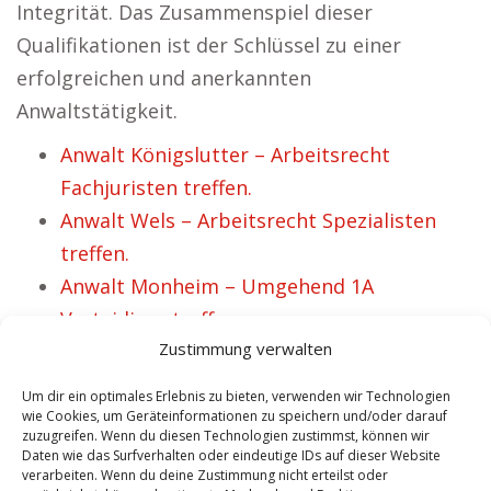
Integrität. Das Zusammenspiel dieser
Qualifikationen ist der Schlüssel zu einer
erfolgreichen und anerkannten
Anwaltstätigkeit.
Anwalt Königslutter – Arbeitsrecht
Fachjuristen treffen.
Anwalt Wels – Arbeitsrecht Spezialisten
treffen.
Anwalt Monheim – Umgehend 1A
Verteidiger treffen.
Zustimmung verwalten
Anwalt Lauterecken – Fachanwälte bzgl.
Strafrecht.
Um dir ein optimales Erlebnis zu bieten, verwenden wir Technologien
Anwalt Tegernsee – Rechtsfragen zum
wie Cookies, um Geräteinformationen zu speichern und/oder darauf
zuzugreifen. Wenn du diesen Technologien zustimmst, können wir
Thema Strafrecht.
Daten wie das Surfverhalten oder eindeutige IDs auf dieser Website
verarbeiten. Wenn du deine Zustimmung nicht erteilst oder
Anwalt Eschenbach – Strafrecht Profis