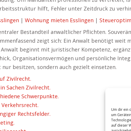
beitsstruktur hilft, Fehler unter Zeitdruck zu verhi
sslingen
|
Wohnung mieten Esslingen
|
Steueroptim
ntraler Bestandteil anwaltlicher Pflichten. Souveräni
ammenfassend zeigt sich: Ein Anwalt benötigt weit m
 Anwalt beginnt mit juristischer Kompetenz, ergän
ck, Organisationsvermögen und persönliche Integritä
t nur besitzen, sondern auch gezielt einsetzen.
f Zivilrecht.
n Sachen Zivilrecht.
chiedene Schwerpunkte.
r Verkehrsrecht.
Um dir ein 
ngiger Rechtsfelder.
um Gerätein
Technologie
eting.
auf dieser 
zurückziehs