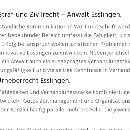
traf-und Zivilrecht – Anwalt Esslingen.
rständliche Kommunikation in Wort und Schrift wer
er bedeutender Bereich umfasst die Fähigkeit, juris
 Erfolg bei anspruchsvollen juristischen Probleme
 innovative Lösungen zu entwickeln. Neben juristisc
n Anwalt auch ein ausgeprägtes Verhandlungstalen
ngsfähigkeit und vielseitige Kenntnisse in Verhan
Urheberrecht Esslingen.
ähigkeiten und Verhandlungsstärke kombiniert, geli
twickeln. Gutes Zeitmanagement und Organisationst
er Kanzlei häufig parallel mehrere Fälle, die jeweil
auung: Um Mandanten professionell zu vertreten, ist