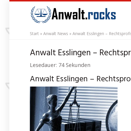
Skip
to
main
content
Start
»
Anwalt News
»
Anwalt Esslingen – Rechtsprofis
Anwalt Esslingen – Rechtspro
Lesedauer:
74
Sekunden
Anwalt Esslingen – Rechtsprof