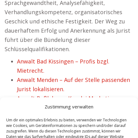
Sprachgewandtheit, Analysefähigkeit,
Verhandlungskompetenz, organisatorisches
Geschick und ethische Festigkeit. Der Weg zu
dauerhaftem Erfolg und Anerkennung als Jurist
führt über die Bündelung dieser
Schlüsselqualifikationen.
Anwalt Bad Kissingen – Profis bzgl.
Mietrecht.
Anwalt Menden – Auf der Stelle passenden
Jurist lokalisieren.
Anwalt Roßleben – Kanzlei Marketing.
Zustimmung verwalten
Anwalt Trebbin – Umgehend top
Rechtsbeistand treffen.
Um dir ein optimales Erlebnis zu bieten, verwenden wir Technologien
Anwalt Lauterbach – Umgehend
wie Cookies, um Geräteinformationen zu speichern und/oder darauf
zuzugreifen. Wenn du diesen Technologien zustimmst, können wir
geeigneten Jurist recherchieren.
Daten wie das Surfverhalten oder eindeutige IDs auf dieser Website