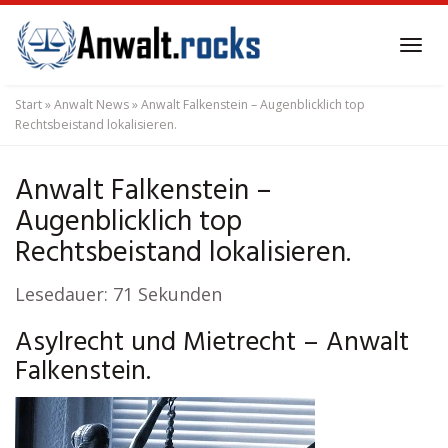
Skip
to
Tog
main
navi
content
Start
»
Anwalt News
»
Anwalt Falkenstein – Augenblicklich top
Rechtsbeistand lokalisieren.
Anwalt Falkenstein –
Augenblicklich top
Rechtsbeistand lokalisieren.
Lesedauer:
71
Sekunden
Asylrecht und Mietrecht – Anwalt
Falkenstein.