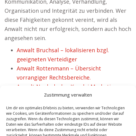
Kommunikation, Analyse, Verhandlung,
Organisation und Integrität zu verbinden. Wer
diese Fähigkeiten gekonnt vereint, wird als
Anwalt nicht nur erfolgreich, sondern auch hoch
angesehen sein.
Anwalt Bruchsal – lokalisieren bzgl.
geeigneten Verteidiger
Anwalt Rottenmann – Übersicht
vorrangiger Rechtsbereiche.
Anwalt Neubulach – Kanzlei Marketing.
Zustimmung verwalten
Anwalt Weismain – Rechtsklärungen zum
Thema Strafrecht.
Um dir ein optimales Erlebnis zu bieten, verwenden wir Technologien
Anwalt Telgte – Auf der Stelle 1A Jurist
wie Cookies, um Geräteinformationen zu speichern und/oder darauf
zuzugreifen. Wenn du diesen Technologien zustimmst, können wir
finden.
Daten wie das Surfverhalten oder eindeutige IDs auf dieser Website
verarbeiten. Wenn du deine Zustimmung nicht erteilst oder
Anwalt Teupitz – Familienrecht
zurückziehst, können bestimmte Merkmale und Funktionen