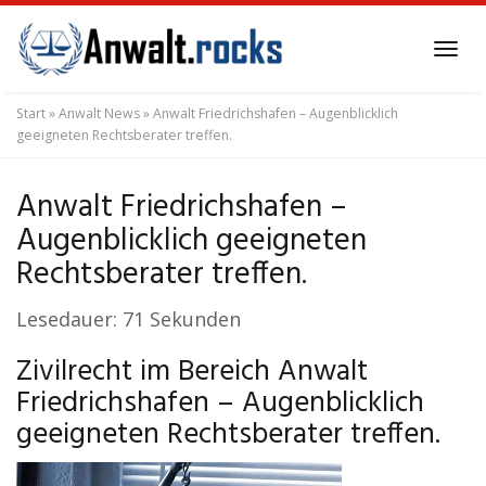
Skip
to
Tog
main
navi
content
Start
»
Anwalt News
»
Anwalt Friedrichshafen – Augenblicklich
geeigneten Rechtsberater treffen.
Anwalt Friedrichshafen –
Augenblicklich geeigneten
Rechtsberater treffen.
Lesedauer:
71
Sekunden
Zivilrecht im Bereich Anwalt
Friedrichshafen – Augenblicklich
geeigneten Rechtsberater treffen.