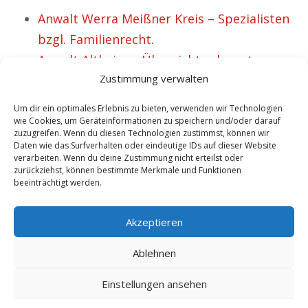
Anwalt Werra Meißner Kreis – Spezialisten
bzgl. Familienrecht.
Anwalt Altheim – Übersicht relevanter
Zustimmung verwalten
Rechtsgebiete.
Anwalt Meßkirch – Experten bzgl.
Um dir ein optimales Erlebnis zu bieten, verwenden wir Technologien
Mietrecht.
wie Cookies, um Geräteinformationen zu speichern und/oder darauf
zuzugreifen. Wenn du diesen Technologien zustimmst, können wir
Anwalt Nabburg – diverse Schwerpunkte.
Daten wie das Surfverhalten oder eindeutige IDs auf dieser Website
verarbeiten. Wenn du deine Zustimmung nicht erteilst oder
Anwalt Berching – Sofort 1A Jurist finden.
zurückziehst, können bestimmte Merkmale und Funktionen
Anwalt Köniz – verschiedene Kompetenzen.
beeinträchtigt werden.
Anwalt Treuenbrietzen – Rechtsklärungen
Akzeptieren
zum Thema Straf-und Zivilrecht.
Ablehnen
Copyright 2025 - Anwalt.rocks | Neue Mandanten durch exklusive
Einstellungen ansehen
Reichweite! -
10.8.2026