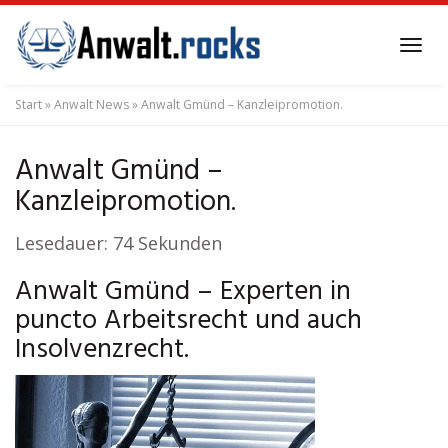
Skip
to
Tog
main
navi
content
Start
»
Anwalt News
»
Anwalt Gmünd – Kanzleipromotion.
Anwalt Gmünd –
Kanzleipromotion.
Lesedauer:
74
Sekunden
Anwalt Gmünd – Experten in
puncto Arbeitsrecht und auch
Insolvenzrecht.