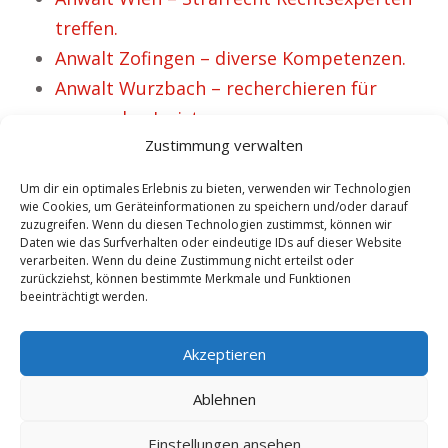
treffen.
Anwalt Zofingen – diverse Kompetenzen.
Anwalt Wurzbach – recherchieren für
passenden Jurist
Zustimmung verwalten
Anwalt Kitzbühel – recherchieren bzgl.
geeigneten Rechtsbeistand
Um dir ein optimales Erlebnis zu bieten, verwenden wir Technologien
Anwalt Herbstein – entdecken für top
wie Cookies, um Geräteinformationen zu speichern und/oder darauf
zuzugreifen. Wenn du diesen Technologien zustimmst, können wir
Verteidiger
Daten wie das Surfverhalten oder eindeutige IDs auf dieser Website
verarbeiten. Wenn du deine Zustimmung nicht erteilst oder
Anwalt Möhlin – verschiedene
zurückziehst, können bestimmte Merkmale und Funktionen
Schwerpunkte.
beeinträchtigt werden.
Anwalt Potsdam – lokalisieren bzgl.
Akzeptieren
geeigneten Verteidiger
Ablehnen
Copyright 2025 - Anwalt.rocks | Neue Mandanten durch exklusive
Einstellungen ansehen