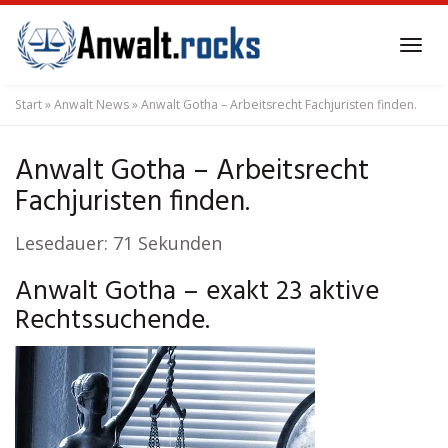
Skip
to
Tog
main
navi
content
Start
»
Anwalt News
»
Anwalt Gotha – Arbeitsrecht Fachjuristen finden.
Anwalt Gotha – Arbeitsrecht
Fachjuristen finden.
Lesedauer:
71
Sekunden
Anwalt Gotha – exakt 23 aktive
Rechtssuchende.