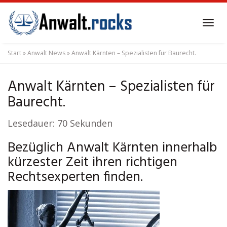
Skip
to
Tog
main
navi
content
Start
»
Anwalt News
»
Anwalt Kärnten – Spezialisten für Baurecht.
Anwalt Kärnten – Spezialisten für
Baurecht.
Lesedauer:
70
Sekunden
Bezüglich Anwalt Kärnten innerhalb
kürzester Zeit ihren richtigen
Rechtsexperten finden.