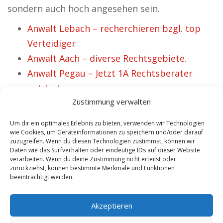
sondern auch hoch angesehen sein.
Anwalt Lebach – recherchieren bzgl. top
Verteidiger
Anwalt Aach – diverse Rechtsgebiete.
Anwalt Pegau – Jetzt 1A Rechtsberater
entdecken.
Zustimmung verwalten
Anwalt Märkischer Kreis – Auflistung
wichtiger Rechtsbereiche.
Um dir ein optimales Erlebnis zu bieten, verwenden wir Technologien
Anwalt Markdorf – verschiedene
wie Cookies, um Geräteinformationen zu speichern und/oder darauf
zuzugreifen. Wenn du diesen Technologien zustimmst, können wir
Kompetenzen.
Daten wie das Surfverhalten oder eindeutige IDs auf dieser Website
verarbeiten. Wenn du deine Zustimmung nicht erteilst oder
Anwalt Lausitz Spreewald – diverse
zurückziehst, können bestimmte Merkmale und Funktionen
Kompetenzen.
beeinträchtigt werden.
Anwalt Petershagen – recherchieren für
Akzeptieren
passenden Jurist