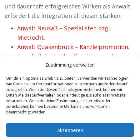
und dauerhaft erfolgreiches Wirken als Anwalt
erfordert die Integration all dieser Stärken.
Anwalt Neusäß – Spezialisten bzgl.
Mietrecht.
Anwalt Quakenbrück – Kanzleipromotion.
Anwalt Haiterbach – Kanzleivermarktung.
Zustimmung verwalten
Anwalt Schwarzatal – Baurecht Experten
treffen.
Um dir ein optimales Erlebnis zu bieten, verwenden wir Technologien
Anwalt Schwarzheide – Überblick
wie Cookies, um Geräteinformationen zu speichern und/oder darauf
zuzugreifen. Wenn du diesen Technologien zustimmst, können wir
bedeutender Fachgebiete.
Daten wie das Surfverhalten oder eindeutige IDs auf dieser Website
verarbeiten. Wenn du deine Zustimmung nicht erteilst oder
Anwalt Osterfeld – verschiedene
zurückziehst, können bestimmte Merkmale und Funktionen
Kompetenzen.
beeinträchtigt werden.
Anwalt Neustadt Waldnaab – Übersicht
Akzeptieren
wesentlicher Rechtsfelder.