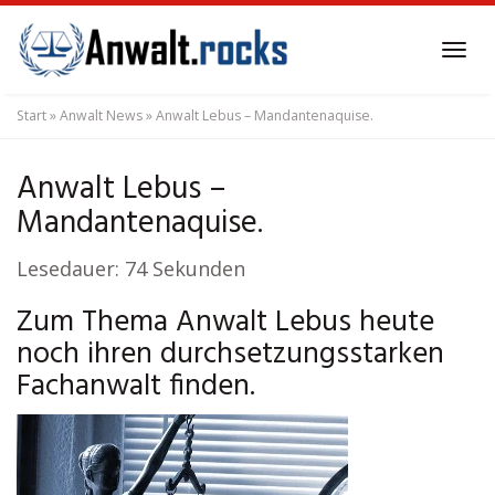
Skip
to
Tog
main
navi
content
Start
»
Anwalt News
»
Anwalt Lebus – Mandantenaquise.
Anwalt Lebus –
Mandantenaquise.
Lesedauer:
74
Sekunden
Zum Thema Anwalt Lebus heute
noch ihren durchsetzungsstarken
Fachanwalt finden.