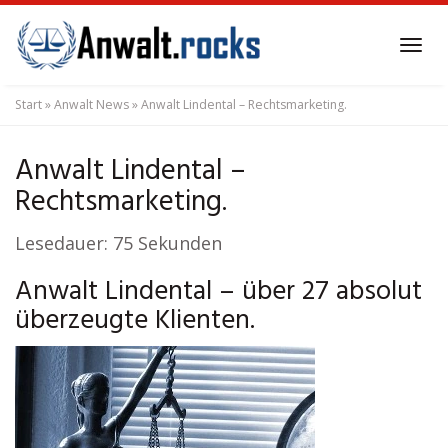
Skip
to
Tog
main
navi
content
Start
»
Anwalt News
»
Anwalt Lindental – Rechtsmarketing.
Anwalt Lindental –
Rechtsmarketing.
Lesedauer:
75
Sekunden
Anwalt Lindental – über 27 absolut
überzeugte Klienten.