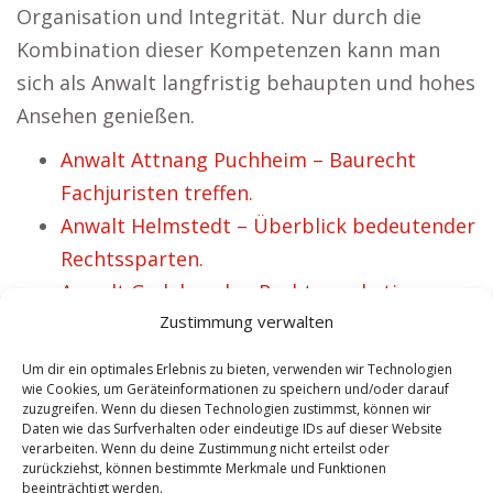
Organisation und Integrität. Nur durch die
Kombination dieser Kompetenzen kann man
sich als Anwalt langfristig behaupten und hohes
Ansehen genießen.
Anwalt Attnang Puchheim – Baurecht
Fachjuristen treffen.
Anwalt Helmstedt – Überblick bedeutender
Rechtssparten.
Anwalt Gadebusch – Rechtsmarketing.
Zustimmung verwalten
Anwalt Grevenbroich – Überblick
vorrangiger Rechtsfelder.
Um dir ein optimales Erlebnis zu bieten, verwenden wir Technologien
Anwalt Rheine – Juristische Anliegen im
wie Cookies, um Geräteinformationen zu speichern und/oder darauf
zuzugreifen. Wenn du diesen Technologien zustimmst, können wir
Bereich Zivilrecht.
Daten wie das Surfverhalten oder eindeutige IDs auf dieser Website
verarbeiten. Wenn du deine Zustimmung nicht erteilst oder
Anwalt Wesel – Rechtsfragen im Bereich
zurückziehst, können bestimmte Merkmale und Funktionen
Straf-und Zivilrecht.
beeinträchtigt werden.