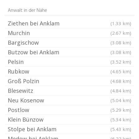
Anwalt in der Nähe
Ziethen bei Anklam
(1.33 km)
Murchin
(2.67 km)
Bargischow
(3.08 km)
Butzow bei Anklam
(3.08 km)
Pelsin
(3.52 km)
Rubkow
(4.65 km)
Groß Polzin
(4.68 km)
Blesewitz
(4.84 km)
Neu Kosenow
(5.04 km)
Postlow
(5.29 km)
Klein Bünzow
(5.34 km)
Stolpe bei Anklam
(5.43 km)
Medow bei Anklam
(6.22 km)