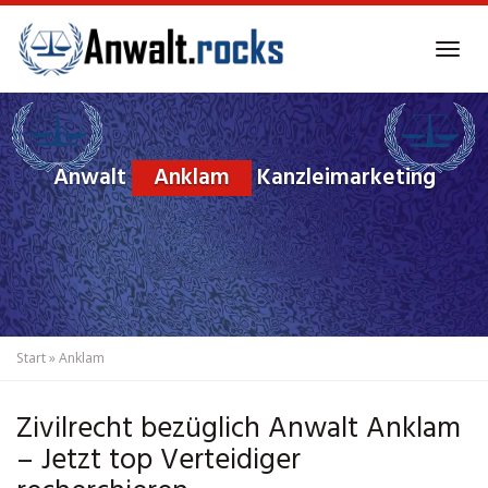
Skip
to
Tog
main
navi
content
Anwalt
Anklam
Kanzleimarketing
Start
»
Anklam
Zivilrecht bezüglich Anwalt Anklam
– Jetzt top Verteidiger