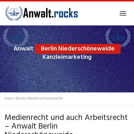
Skip
to
Tog
main
navi
content
Anwalt
Berlin Niederschöneweide
Kanzleimarketing
Start
»
Berlin Niederschöneweide
Medienrecht und auch Arbeitsrecht
– Anwalt Berlin