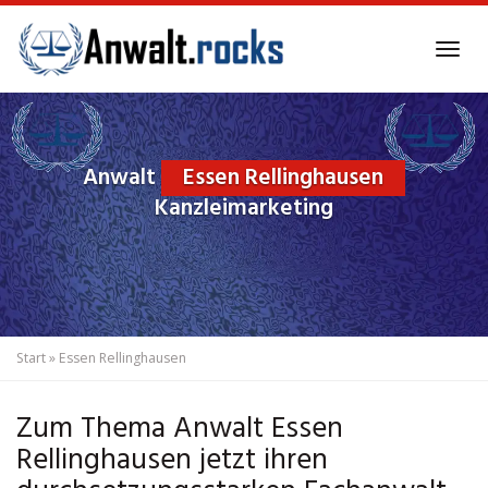
Skip
to
Tog
main
navi
content
Anwalt
Essen Rellinghausen
Kanzleimarketing
Start
»
Essen Rellinghausen
Zum Thema Anwalt Essen
Rellinghausen jetzt ihren