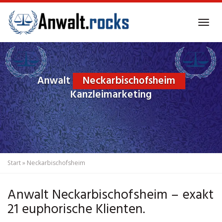
Skip
to
Tog
main
navi
content
Anwalt
Neckarbischofsheim
Kanzleimarketing
Start
»
Neckarbischofsheim
Anwalt Neckarbischofsheim – exakt
21 euphorische Klienten.