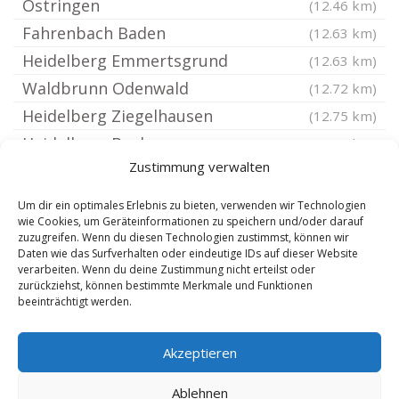
Östringen
(12.46 km)
Fahrenbach Baden
(12.63 km)
Heidelberg Emmertsgrund
(12.63 km)
Waldbrunn Odenwald
(12.72 km)
Heidelberg Ziegelhausen
(12.75 km)
Heidelberg Boxberg
(12.84 km)
Zustimmung verwalten
Elztal
(12.9 km)
Leimen Baden
(12.92 km)
Um dir ein optimales Erlebnis zu bieten, verwenden wir Technologien
wie Cookies, um Geräteinformationen zu speichern und/oder darauf
Heidelberg Schlierbach
(12.97 km)
zuzugreifen. Wenn du diesen Technologien zustimmst, können wir
Malsch bei Wiesloch
(13.08 km)
Daten wie das Surfverhalten oder eindeutige IDs auf dieser Website
verarbeiten. Wenn du deine Zustimmung nicht erteilst oder
Billigheim Baden
(13.59 km)
zurückziehst, können bestimmte Merkmale und Funktionen
beeinträchtigt werden.
Heilbronn Frankenbach
(13.6 km)
Oedheim
(13.62 km)
Akzeptieren
Heidelberg Rohrbach
(13.76 km)
Ablehnen