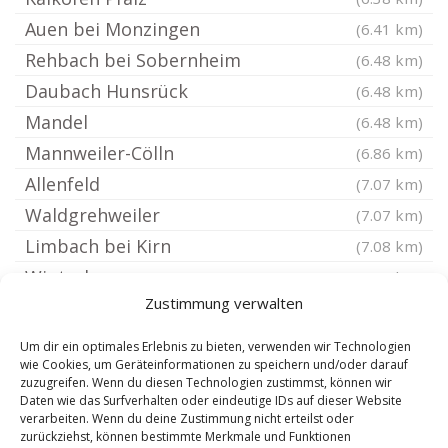
Auen bei Monzingen
(6.41 km)
Rehbach bei Sobernheim
(6.48 km)
Daubach Hunsrück
(6.48 km)
Mandel
(6.48 km)
Mannweiler-Cölln
(6.86 km)
Allenfeld
(7.07 km)
Waldgrehweiler
(7.07 km)
Limbach bei Kirn
(7.08 km)
Winterburg
(7.26 km)
Zustimmung verwalten
Braunweiler
(7.26 km)
Adenbach
(7.26 km)
Um dir ein optimales Erlebnis zu bieten, verwenden wir Technologien
wie Cookies, um Geräteinformationen zu speichern und/oder darauf
Bayerfeld-Steckweiler
(7.29 km)
zuzugreifen. Wenn du diesen Technologien zustimmst, können wir
Langenthal Hunsrück
(7.52 km)
Daten wie das Surfverhalten oder eindeutige IDs auf dieser Website
verarbeiten. Wenn du deine Zustimmung nicht erteilst oder
Winterbach Kreis Bad Kreuznach
(7.52 km)
zurückziehst, können bestimmte Merkmale und Funktionen