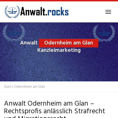
Skip
to
Tog
main
navi
content
Anwalt
Odernheim am Glan
Kanzleimarketing
Start
»
Odernheim am Glan
Anwalt Odernheim am Glan –
Rechtsprofis anlässlich Strafrecht