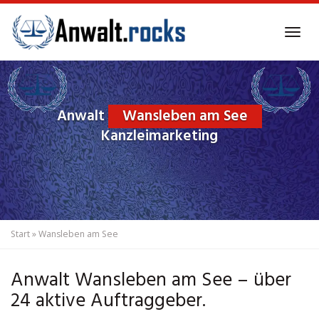
Skip
to
Tog
main
navi
content
Anwalt
Wansleben am See
Kanzleimarketing
Start
»
Wansleben am See
Anwalt Wansleben am See – über
24 aktive Auftraggeber.