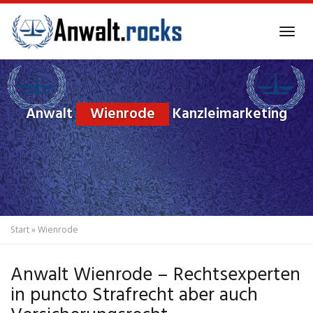
Skip
to
Tog
main
navi
content
Anwalt
Wienrode
Kanzleimarketing
Start
»
Wienrode
Anwalt Wienrode – Rechtsexperten
in puncto Strafrecht aber auch