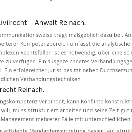
ivilrecht – Anwalt Reinach.
 Kommunikationsweise trägt maßgeblich dazu bei, An
 weiterer Kompetenzbereich umfasst die analytisch
plexen Rechtsfällen ist es notwendig, über eine sch
e zu verfügen. Ein ausgezeichnetes Verhandlungsges
 Ein erfolgreicher Jurist besitzt neben Durchsetz
dlichen Verhandlungstechniken.
recht Reinach.
lungskompetenz verbindet, kann Konflikte konstrukti
n will, muss strukturiert arbeiten und seine Zeit g
e Management mehrerer Fälle mit unterschiedlichen 
ne effiziente Mandantenvertretung basiert auf struk