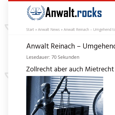
Skip
to
main
content
Start
»
Anwalt News
»
Anwalt Reinach – Umgehend to
Anwalt Reinach – Umgehend 
Lesedauer:
70
Sekunden
Zollrecht aber auch Mietrecht