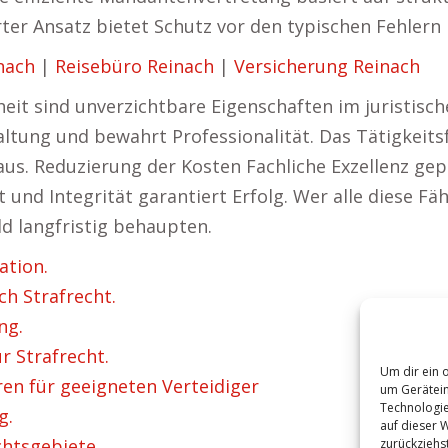
erter Ansatz bietet Schutz vor den typischen Fehlern 
inach
|
Reisebüro Reinach
|
Versicherung Reinach
eit sind unverzichtbare Eigenschaften im juristisch
ltung und bewahrt Professionalität. Das Tätigkeitsf
naus. Reduzierung der Kosten Fachliche Exzellenz g
und Integrität garantiert Erfolg. Wer alle diese Fä
ld langfristig behaupten.
ation.
h Strafrecht.
ng.
r Strafrecht.
Um dir ein 
ren für geeigneten Verteidiger
um Gerätein
Technologie
g.
auf dieser 
htsgebiete.
zurückziehs