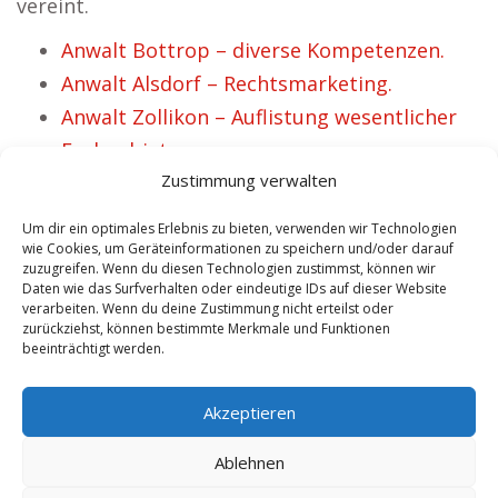
vereint.
Anwalt Bottrop – diverse Kompetenzen.
Anwalt Alsdorf – Rechtsmarketing.
Anwalt Zollikon – Auflistung wesentlicher
Fachgebiete.
Zustimmung verwalten
Anwalt Weinfelden – Rechtsprofis für
Strafrecht.
Um dir ein optimales Erlebnis zu bieten, verwenden wir Technologien
Anwalt Schlitz – recherchieren bzgl.
wie Cookies, um Geräteinformationen zu speichern und/oder darauf
zuzugreifen. Wenn du diesen Technologien zustimmst, können wir
geeigneten Jurist
Daten wie das Surfverhalten oder eindeutige IDs auf dieser Website
verarbeiten. Wenn du deine Zustimmung nicht erteilst oder
Anwalt Waldsassen – Baurecht Fachjuristen
zurückziehst, können bestimmte Merkmale und Funktionen
finden.
beeinträchtigt werden.
Anwalt Salzgitter – Mietrecht Fachjuristen
Akzeptieren
recherchieren.
Ablehnen