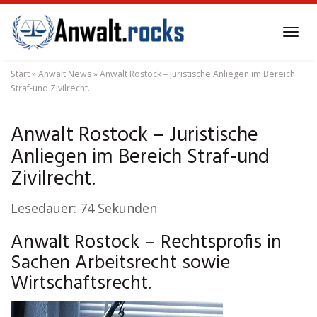
Skip
to
Tog
main
navi
content
Start
»
Anwalt News
»
Anwalt Rostock – Juristische Anliegen im Bereich
Straf-und Zivilrecht.
Anwalt Rostock – Juristische
Anliegen im Bereich Straf-und
Zivilrecht.
Lesedauer:
74
Sekunden
Anwalt Rostock – Rechtsprofis in
Sachen Arbeitsrecht sowie
Wirtschaftsrecht.