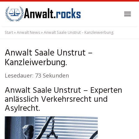
Skip
to
Tog
main
navi
content
Start
»
Anwalt News
»
Anwalt Saale Unstrut – Kanzleiwerbung.
Anwalt Saale Unstrut –
Kanzleiwerbung.
Lesedauer:
73
Sekunden
Anwalt Saale Unstrut – Experten
anlässlich Verkehrsrecht und
Asylrecht.