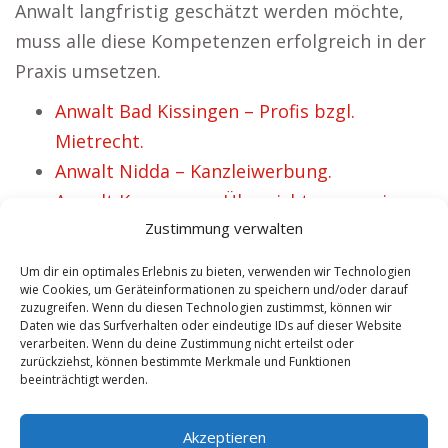
Anwalt langfristig geschätzt werden möchte,
muss alle diese Kompetenzen erfolgreich in der
Praxis umsetzen.
Anwalt Bad Kissingen – Profis bzgl.
Mietrecht.
Anwalt Nidda – Kanzleiwerbung.
Anwalt Kremmen – Übersicht vorrangiger
Zustimmung verwalten
Rechtsbereiche.
Anwalt Hildburghausen – Auf der Stelle top
Um dir ein optimales Erlebnis zu bieten, verwenden wir Technologien
Rechtsberater lokalisieren.
wie Cookies, um Geräteinformationen zu speichern und/oder darauf
zuzugreifen. Wenn du diesen Technologien zustimmst, können wir
Anwalt Stendal – Anwaltsmarketing.
Daten wie das Surfverhalten oder eindeutige IDs auf dieser Website
verarbeiten. Wenn du deine Zustimmung nicht erteilst oder
Anwalt Berndorf – Überblick wichtiger
zurückziehst, können bestimmte Merkmale und Funktionen
Rechtsgebiete.
beeinträchtigt werden.
Anwalt Aurich – Verkehrsrecht Spezialisten
Akzeptieren
finden.