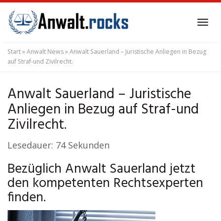
Skip
to
Tog
main
navi
content
Start
»
Anwalt News
»
Anwalt Sauerland – Juristische Anliegen in Bezug
auf Straf-und Zivilrecht.
Anwalt Sauerland – Juristische
Anliegen in Bezug auf Straf-und
Zivilrecht.
Lesedauer:
74
Sekunden
Bezüglich Anwalt Sauerland jetzt
den kompetenten Rechtsexperten
finden.