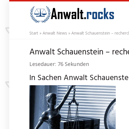
Skip
to
main
content
Start
»
Anwalt News
»
Anwalt Schauenstein – recherc
Anwalt Schauenstein – reche
Lesedauer:
76
Sekunden
In Sachen Anwalt Schauenstei