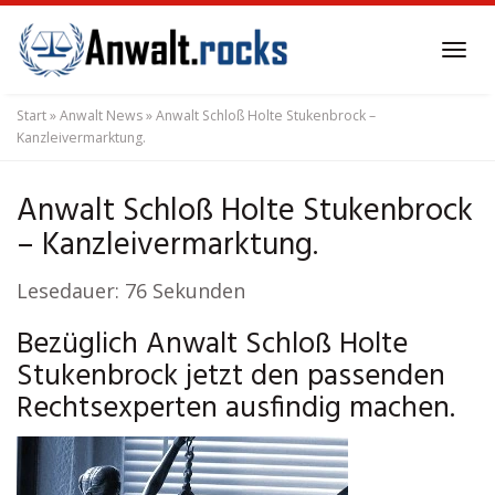
Skip
to
Tog
main
navi
content
Start
»
Anwalt News
»
Anwalt Schloß Holte Stukenbrock –
Kanzleivermarktung.
Anwalt Schloß Holte Stukenbrock
– Kanzleivermarktung.
Lesedauer:
76
Sekunden
Bezüglich Anwalt Schloß Holte
Stukenbrock jetzt den passenden
Rechtsexperten ausfindig machen.