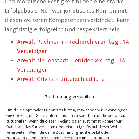
und moralische Festigkeit bilden eine starke
Erfolgsbasis. Nur wer juristisches Können mit
diesen weiteren Kompetenzen verbindet, kann
langfristig erfolgreich und respektiert sein.
Anwalt Puchheim – recherchieren bzgl. 1A
Verteidiger
Anwalt Neuenstadt – entdecken bzgl. 1A
Verteidiger
Anwalt Crivitz – unterschiedliche
Kompetenzen.
Zustimmung verwalten
Anwalt Aichach – Überblick bedeutender
Fachgebiete.
Um dir ein optimales Erlebnis zu bieten, verwenden wir Technologien
Anwalt Salzkotten – finden für geeigneten
wie Cookies, um Geräteinformationen zu speichern und/oder darauf
zuzugreifen. Wenn du diesen Technologien zustimmst, können wir
Rechtsberater
Daten wie das Surfverhalten oder eindeutige IDs auf dieser Website
verarbeiten. Wenn du deine Zustimmung nicht erteilst oder
Anwalt Dierdorf – unterschiedliche
zurückziehst, können bestimmte Merkmale und Funktionen