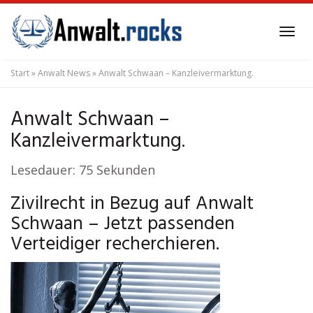
Skip
to
Tog
main
navi
content
Start
»
Anwalt News
»
Anwalt Schwaan – Kanzleivermarktung.
Anwalt Schwaan –
Kanzleivermarktung.
Lesedauer:
75
Sekunden
Zivilrecht in Bezug auf Anwalt
Schwaan – Jetzt passenden
Verteidiger recherchieren.