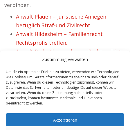
verbinden.
Anwalt Plauen – Juristische Anliegen
bezüglich Straf-und Zivilrecht.
Anwalt Hildesheim – Familienrecht
Rechtsprofis treffen.
Anwalt Radenthein – diverse Rechtsgebiete.
Zustimmung verwalten
Anwalt Frankenberg – Jetzt passenden
Jurist recherchieren.
Um dir ein optimales Erlebnis zu bieten, verwenden wir Technologien
Anwalt Marktleuthen – unterschiedliche
wie Cookies, um Geräteinformationen zu speichern und/oder darauf
zuzugreifen. Wenn du diesen Technologien zustimmst, können wir
Rechtsgebiete.
Daten wie das Surfverhalten oder eindeutige IDs auf dieser Website
verarbeiten. Wenn du deine Zustimmung nicht erteilst oder
Anwalt Werne – Juristische Anliegen zum
zurückziehst, können bestimmte Merkmale und Funktionen
Thema Zivilrecht.
beeinträchtigt werden.
Anwalt Themar – Spezialisten für
Akzeptieren
Strafrecht.