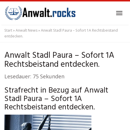
Skip
to
Tog
main
navi
content
Start
»
Anwalt News
»
Anwalt Stadl Paura – Sofort 1A Rechtsbeistand
entdecken.
Anwalt Stadl Paura – Sofort 1A
Rechtsbeistand entdecken.
Lesedauer:
75
Sekunden
Strafrecht in Bezug auf Anwalt
Stadl Paura – Sofort 1A
Rechtsbeistand entdecken.