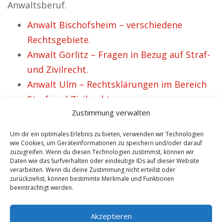
Anwaltsberuf.
Anwalt Bischofsheim – verschiedene
Rechtsgebiete.
Anwalt Görlitz – Fragen in Bezug auf Straf-
und Zivilrecht.
Anwalt Ulm – Rechtsklärungen im Bereich
Straf-und Zivilrecht.
Zustimmung verwalten
Anwalt Vogtland – Rechtsbeistand in
Sachen Strafrecht.
Um dir ein optimales Erlebnis zu bieten, verwenden wir Technologien
Anwalt Kreis Groß Gerau – verschiedene
wie Cookies, um Geräteinformationen zu speichern und/oder darauf
zuzugreifen. Wenn du diesen Technologien zustimmst, können wir
Rechtsgebiete.
Daten wie das Surfverhalten oder eindeutige IDs auf dieser Website
verarbeiten. Wenn du deine Zustimmung nicht erteilst oder
Anwalt Bad St. Leonhard – lokalisieren für
zurückziehst, können bestimmte Merkmale und Funktionen
geeigneten Verteidiger
beeinträchtigt werden.
Anwalt Bad Brückenau – verschiedene
Akzeptieren
Kompetenzen.