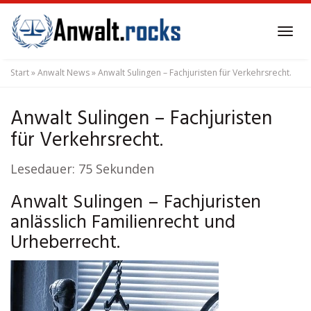
Skip
to
Tog
main
navi
content
Start
»
Anwalt News
»
Anwalt Sulingen – Fachjuristen für Verkehrsrecht.
Anwalt Sulingen – Fachjuristen
für Verkehrsrecht.
Lesedauer:
75
Sekunden
Anwalt Sulingen – Fachjuristen
anlässlich Familienrecht und
Urheberrecht.