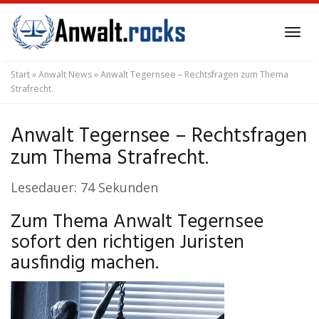
Skip
to
Tog
main
navi
content
Start
»
Anwalt News
»
Anwalt Tegernsee – Rechtsfragen zum Thema
Strafrecht.
Anwalt Tegernsee – Rechtsfragen
zum Thema Strafrecht.
Lesedauer:
74
Sekunden
Zum Thema Anwalt Tegernsee
sofort den richtigen Juristen
ausfindig machen.