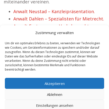
miteinander vereinen.
Anwalt Neustad – Kanzleipräsentation.
Anwalt Dahlen – Spezialisten für Mietrecht.
Anwalt Furtwangen – Verkehrsrecht
Zustimmung verwalten
Fachanwälte entdecken.
Anwalt Nürnberg – Mandantenaquise.
Um dir ein optimales Erlebnis zu bieten, verwenden wir Technologien
Anwalt Vilseck – Verzeichnis wesentlicher
wie Cookies, um Geräteinformationen zu speichern und/oder darauf
zuzugreifen. Wenn du diesen Technologien zustimmst, können wir
Rechtsfelder.
Daten wie das Surfverhalten oder eindeutige IDs auf dieser Website
verarbeiten. Wenn du deine Zustimmung nicht erteilst oder
Anwalt Steinach – verschiedene
zurückziehst, können bestimmte Merkmale und Funktionen
Kompetenzen.
beeinträchtigt werden.
Anwalt Havelland Fläming – Experten für
Akzeptieren
Arbeitsrecht.
Ablehnen
Copyright 2025 - Anwalt.rocks | Neue Mandanten durch exklusive
Einstellungen ansehen
Reichweite! -