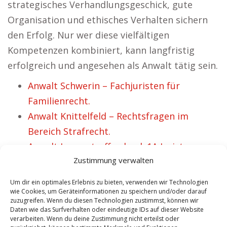
strategisches Verhandlungsgeschick, gute
Organisation und ethisches Verhalten sichern
den Erfolg. Nur wer diese vielfältigen
Kompetenzen kombiniert, kann langfristig
erfolgreich und angesehen als Anwalt tätig sein.
Anwalt Schwerin – Fachjuristen für
Familienrecht.
Anwalt Knittelfeld – Rechtsfragen im
Bereich Strafrecht.
Anwalt Lage – treffen bzgl. 1A Jurist
Zustimmung verwalten
Anwalt Affoltern – recherchieren für
passenden Jurist
Um dir ein optimales Erlebnis zu bieten, verwenden wir Technologien
Anwalt Bingen – Rechtsprofis für
wie Cookies, um Geräteinformationen zu speichern und/oder darauf
zuzugreifen. Wenn du diesen Technologien zustimmst, können wir
Strafrecht.
Daten wie das Surfverhalten oder eindeutige IDs auf dieser Website
verarbeiten. Wenn du deine Zustimmung nicht erteilst oder
Anwalt Wildberg – lokalisieren bzgl. 1A