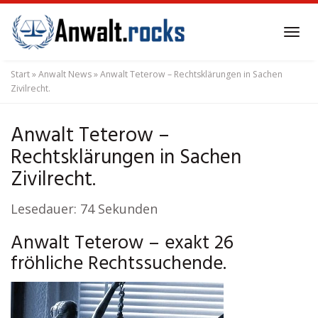
Skip
to
Tog
main
navi
content
Start
»
Anwalt News
»
Anwalt Teterow – Rechtsklärungen in Sachen
Zivilrecht.
Anwalt Teterow –
Rechtsklärungen in Sachen
Zivilrecht.
Lesedauer:
74
Sekunden
Anwalt Teterow – exakt 26
fröhliche Rechtssuchende.