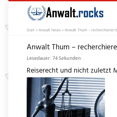
Skip
to
main
content
Start
»
Anwalt News
»
Anwalt Thum – recherchieren bz
Anwalt Thum – recherchieren
Lesedauer:
74
Sekunden
Reiserecht und nicht zuletzt