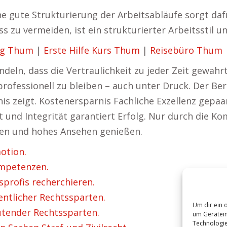
ne gute Strukturierung der Arbeitsabläufe sorgt daf
 zu vermeiden, ist ein strukturierter Arbeitsstil un
ng Thum
|
Erste Hilfe Kurs Thum
|
Reisebüro Thum
eln, dass die Vertraulichkeit zu jeder Zeit gewahrt 
 professionell zu bleiben – auch unter Druck. Der Be
nis zeigt. Kostenersparnis Fachliche Exzellenz gepa
 und Integrität garantiert Erfolg. Nur durch die 
ten und hohes Ansehen genießen.
otion.
ompetenzen.
sprofis recherchieren.
ntlicher Rechtssparten.
Um dir ein 
utender Rechtssparten.
um Gerätein
Technologie